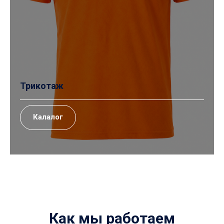
Трикотаж
Калалог
Как мы работаем