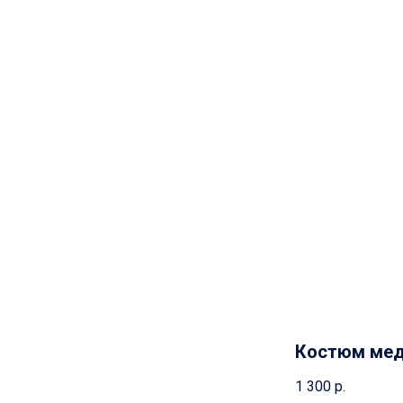
Костюм мед
1 300
р.