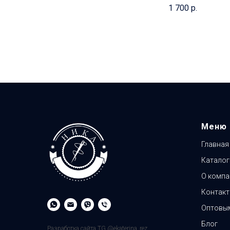
1 700
р.
Меню
Главная
Каталог
О компа
Контак
Оптовым
Блог
Разработка сайта TG @ekaterina_rez