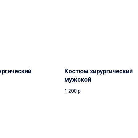
ургический
Костюм хирургический
мужской
1 200
р.