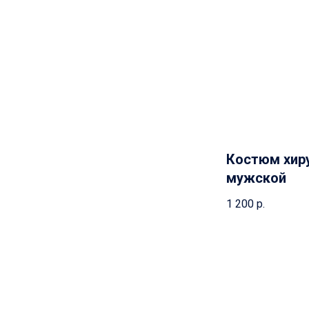
Костюм хир
мужской
1 200
р.