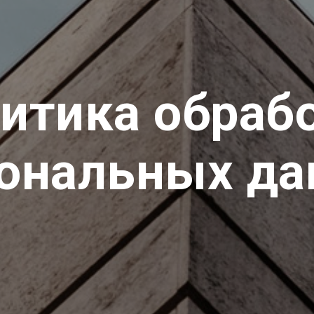
итика обраб
ональных д