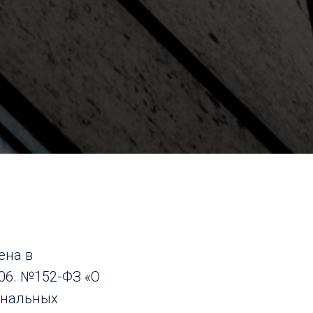
ена в
06. №152-ФЗ «О
ональных