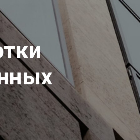
отки
анных