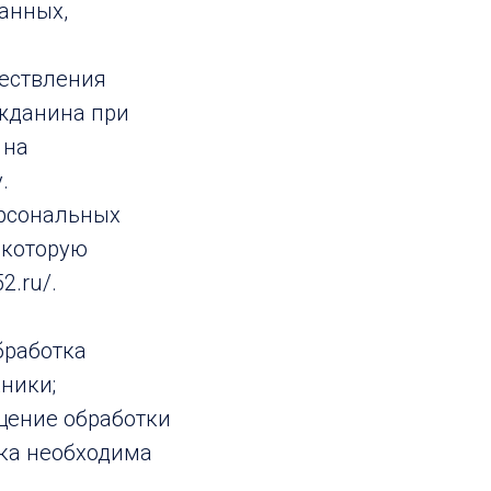
анных,
ществления
ажданина при
 на
.
ерсональных
 которую
2.ru/.
бработка
ники;
щение обработки
тка необходима