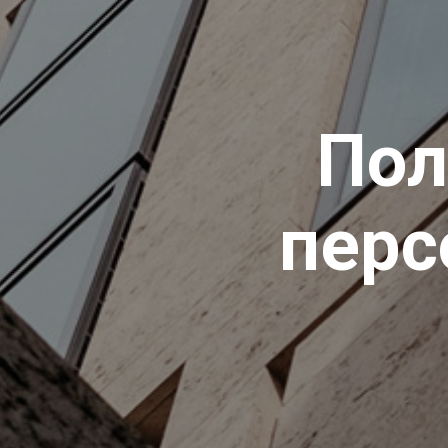
Пол
перс