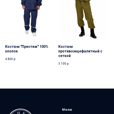
Костюм "Престиж" 100%
Костюм
хлопок
противоэнцефалитный с
сеткой
4 800
р.
3 100
р.
Меню