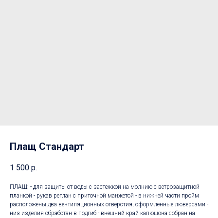
Плащ Стандарт
1 500
р.
ПЛАЩ: - для защиты от воды с застежкой на молнию с ветрозащитной
планкой - рукав реглан с приточной манжетой - в нижней части пройм
расположены два вентиляционных отверстия, оформленные люверсами -
низ изделия обработан в подгиб - внешний край капюшона собран на