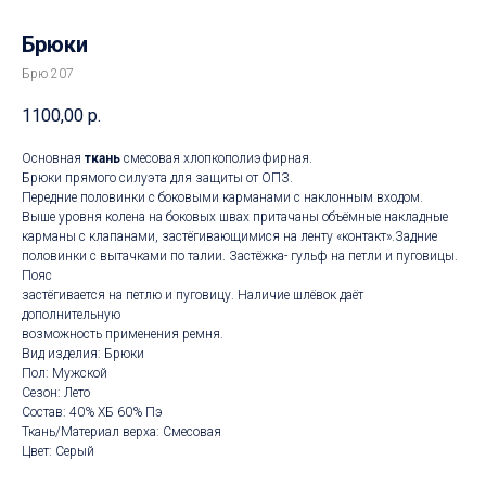
Брюки
Брю 207
1100,00
р.
Основная
ткань
смесовая хлопкополиэфирная.
Брюки прямого силуэта для защиты от ОПЗ.
Передние половинки с боковыми карманами с наклонным входом.
Выше уровня колена на боковых швах притачаны объёмные накладные
карманы с клапанами, застёгивающимися на ленту «контакт».Задние
половинки с вытачками по талии. Застёжка- гульф на петли и пуговицы.
Пояс
застёгивается на петлю и пуговицу. Наличие шлёвок даёт
дополнительную
возможность применения ремня.
Вид изделия: Брюки
Пол: Мужской
Сезон: Лето
Состав: 40% ХБ 60% Пэ
Ткань/Материал верха: Смесовая
Цвет: Серый