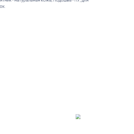
ятник - натуральная кожа; Подошва - ПУ, для
ок.