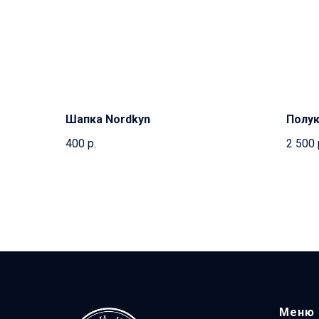
Шапка Nordkyn
Полу
400
р.
2 500
Меню