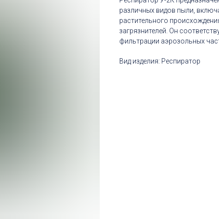
Респиратор У-2К предназначе
различных видов пыли, включ
растительного происхождения,
загрязнителей. Он соответств
фильтрации аэрозольных част
Вид изделия: Респиратор