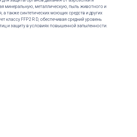
н для защиты органов дыхания от аэрозолей и
ая минеральную, металлическую, пыль животного и
 а также синтетических моющих средств и других
ует классу FFP2 R D, обеспечивая средний уровень
иц и защиту в условиях повышенной запыленности.