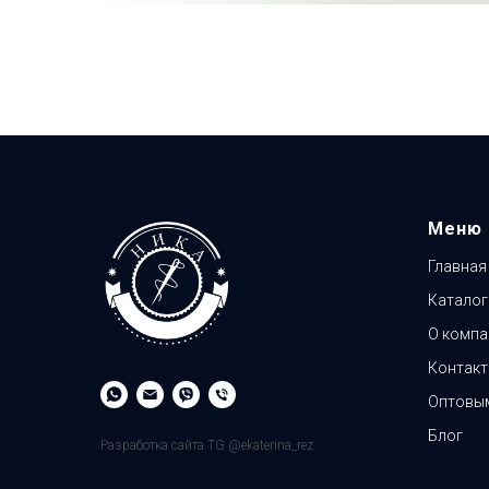
Меню
Главная
Каталог
О компа
Контак
Оптовым
Блог
Разработка сайта TG @ekaterina_rez