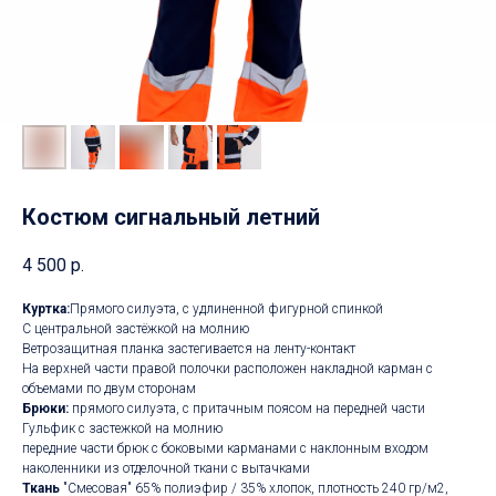
Костюм сигнальный летний
4 500
р.
Куртка:
Прямого силуэта, с удлиненной фигурной спинкой
С центральной застёжкой на молнию
Ветрозащитная планка застегивается на ленту-контакт
На верхней части правой полочки расположен накладной карман с
объемами по двум сторонам
Брюки:
прямого силуэта, с притачным поясом на передней части
Гульфик с застежкой на молнию
передние части брюк с боковыми карманами с наклонным входом
наколенники из отделочной ткани с вытачками
Ткань
"Смесовая" 65% полиэфир / 35% хлопок, плотность 240 гр/м2,