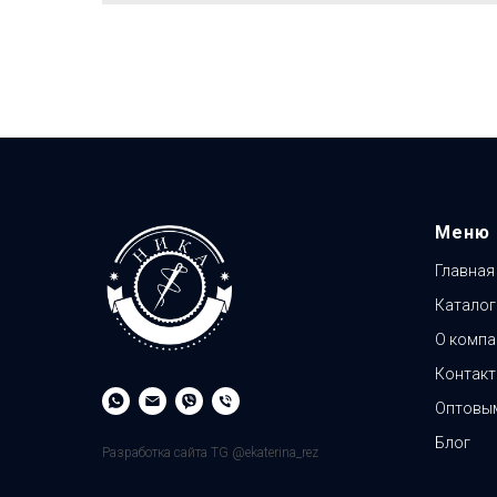
Меню
Главная
Каталог
О компа
Контак
Оптовым
Блог
Разработка сайта TG @ekaterina_rez