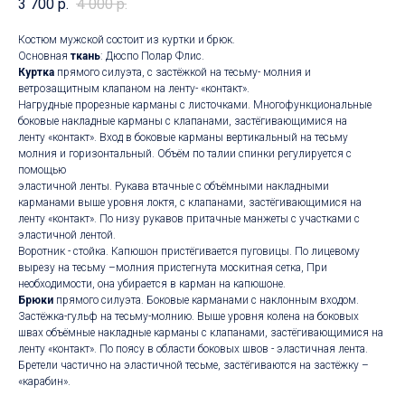
3 700
р.
4 000
р.
Костюм мужской состоит из куртки и брюк.
Основная
ткань
: Дюспо Полар Флис.
Куртка
прямого силуэта, с застёжкой на тесьму- молния и
ветрозащитным клапаном на ленту- «контакт».
Нагрудные прорезные карманы с листочками. Многофункциональные
боковые накладные карманы с клапанами, застёгивающимися на
ленту «контакт». Вход в боковые карманы вертикальный на тесьму
молния и горизонтальный. Объём по талии спинки регулируется с
помощью
эластичной ленты. Рукава втачные с объёмными накладными
карманами выше уровня локтя, с клапанами, застёгивающимися на
ленту «контакт». По низу рукавов притачные манжеты с участками с
эластичной лентой.
Воротник - стойка. Капюшон пристёгивается пуговицы. По лицевому
вырезу на тесьму –молния пристегнута москитная сетка, При
необходимости, она убирается в карман на капюшоне.
Брюки
прямого силуэта. Боковые карманами с наклонным входом.
Застёжка-гульф на тесьму-молнию. Выше уровня колена на боковых
швах объёмные накладные карманы с клапанами, застёгивающимися на
ленту «контакт». По поясу в области боковых швов - эластичная лента.
Бретели частично на эластичной тесьме, застёгиваются на застёжку –
«карабин».