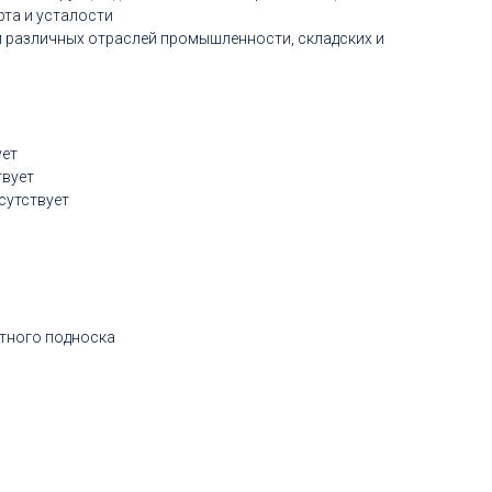
рта и усталости
 различных отраслей промышленности, складских и
ует
твует
сутствует
тного подноска