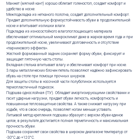
Манжет (мягкий кант) хорошо облегает голеностоп, создает комфорт и
удобство в носке.
Межподкладка из нетканого полотна, создаёт дополнительный комфорт.
Придает дополнительную формоустойчивость обуви в продолжительной
носке и впитывает излишки влаги.
Подкладка из износостойкого влагопоглощающего материала
обеспечивает оптимальный микроклимат даже в жаркое время года и при
продолжительной носке, увеличивают долговечность и отсутствие
«парникового эффекта».
Жесткий формованный задник сохраняет форму обуви, фиксирует и
защищает пяточную часть стопы.
Вкладная стелька впитывает влагу и обеспечивает комфорт при носке.
3 пары металлических блочек-петель позволяют надёжно зафиксировать
обувь на стопе при помощи прочных шнурков.
Для защиты стопы в носочной части полуботинок используется
термопластичный подносок.
Подошва однослойная (ПУ). Обладает амортизирующими свойствами и
гасит ударные нагрузки, придает обуви легкость, комфортность и
повышенные теплозащитные свойства. А также снижает нагрузку при
ходьбе, что в свою очередь, позволяет ногам меньше уставать.
Литьевой метод крепления подошвы образует с верхом обуви единое
целое, в результате достигается полная герметичность и максимальная
прочность обуви.
Подошва сохраняет свои свойства в широком диапазоне температур от
-30°С до +120°С.