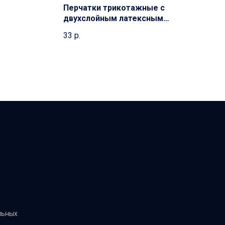
Перчатки трикотажные с
двухслойным латексным
покрытием
33
р.
льных