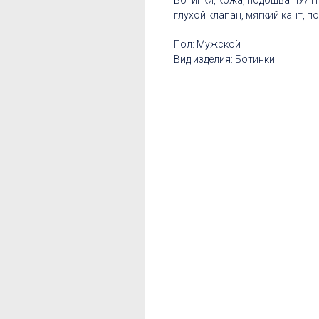
Ботинки, кожа, подошва ПУ/ТП
глухой клапан, мягкий кант, под
Пол: Мужской
Вид изделия: Ботинки