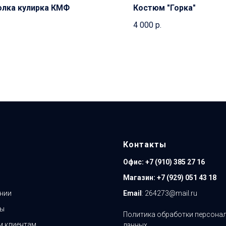
лка кулирка КМФ
Костюм "Горка"
4 000
р.
Контакты
Офис:
+7 (910) 385 27 16
Магазин:
+7 (929) 051 43 18
нии
Email
: 264273@mail.ru
ты
Политика обработки персона
 клиентам
данных